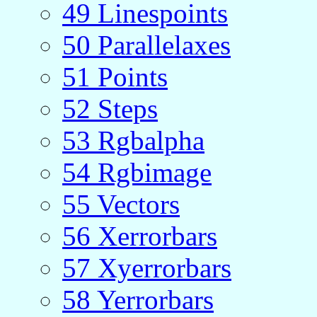
49
Linespoints
50
Parallelaxes
51
Points
52
Steps
53
Rgbalpha
54
Rgbimage
55
Vectors
56
Xerrorbars
57
Xyerrorbars
58
Yerrorbars