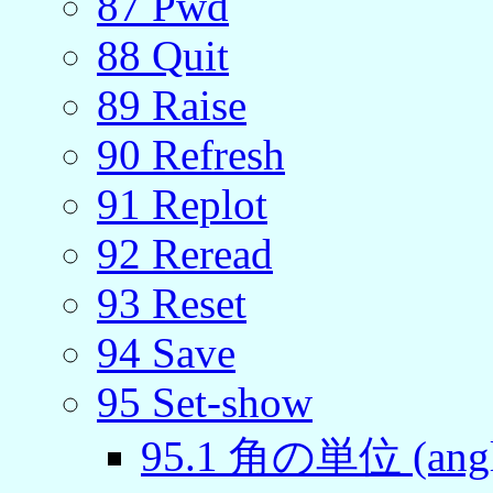
87
Pwd
88
Quit
89
Raise
90
Refresh
91
Replot
92
Reread
93
Reset
94
Save
95
Set-show
95
.
1
角の単位 (angl