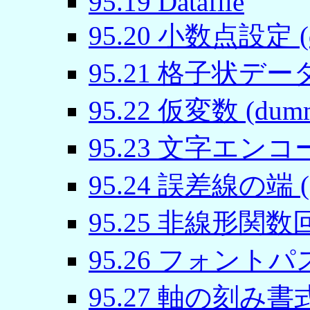
95
.
19
Datafile
95
.
20
小数点設定 (des
95
.
21
格子状データ処理
95
.
22
仮変数 (dum
95
.
23
文字エンコード 
95
.
24
誤差線の端 (err
95
.
25
非線形関数回帰 
95
.
26
フォントパス (f
95
.
27
軸の刻み書式 (