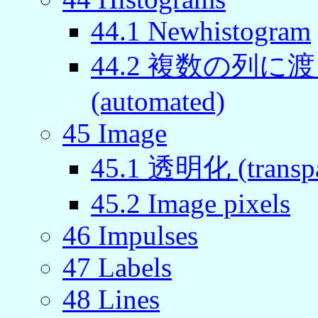
44
.
1
Newhistogram
44
.
2
複数の列に渡
(automated)
45
Image
45
.
1
透明化 (transpa
45
.
2
Image pixels
46
Impulses
47
Labels
48
Lines