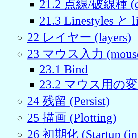
21
.
2
点線/破線種 (da
21
.
3
Linestyles と l
22
レイヤー (layers)
23
マウス入力 (mouse 
23
.
1
Bind
23
.
2
マウス用の変数 (M
24
残留 (Persist)
25
描画 (Plotting)
26
初期化 (Startup (init