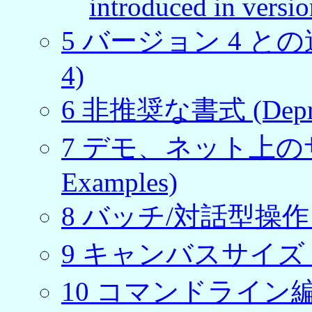
introduced in versio
5
バージョン 4 との違い (D
4)
6
非推奨な書式 (Depreca
7
デモ、ネット上のサンプル
Examples)
8
バッチ/対話型操作 (Batc
9
キャンバスサイズ (Can
10
コマンドライン編集 (Co