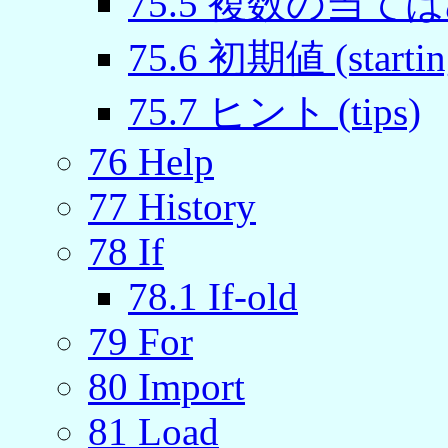
75
.
5
複数の当てはめ (m
75
.
6
初期値 (starting
75
.
7
ヒント (tips)
76
Help
77
History
78
If
78
.
1
If-old
79
For
80
Import
81
Load