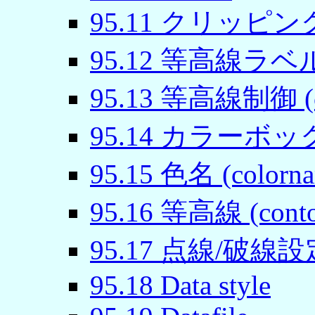
95
.
11
クリッピング (
95
.
12
等高線ラベル (c
95
.
13
等高線制御 (cn
95
.
14
カラーボックス 
95
.
15
色名 (colorna
95
.
16
等高線 (conto
95
.
17
点線/破線設定 (
95
.
18
Data style