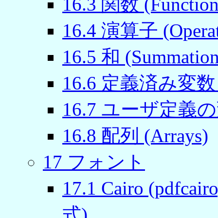
16
.
3
関数 (Function
16
.
4
演算子 (Operat
16
.
5
和 (Summation
16
.
6
定義済み変数 (Gnup
16
.
7
ユーザ定義の変数と
16
.
8
配列 (Arrays)
17
フォント
17
.
1
Cairo (pdfcair
式)