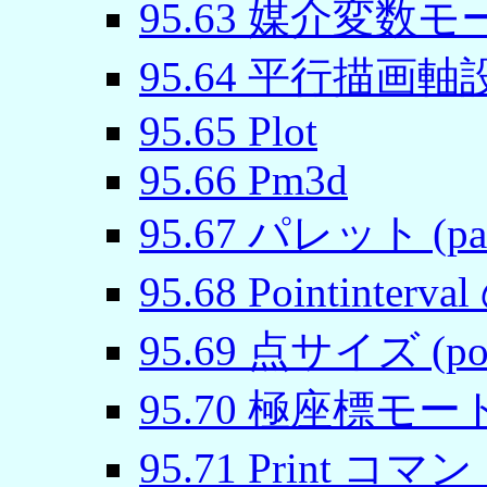
95
.
63
媒介変数モード (
95
.
64
平行描画軸設定 
95
.
65
Plot
95
.
66
Pm3d
95
.
67
パレット (pale
95
.
68
Pointinterva
95
.
69
点サイズ (poin
95
.
70
極座標モード (
95
.
71
Print コマン