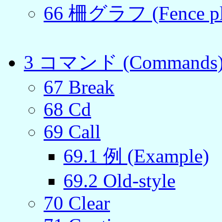
66
柵グラフ (Fence pl
3
コマンド (Commands
67
Break
68
Cd
69
Call
69
.
1
例 (Example)
69
.
2
Old-style
70
Clear