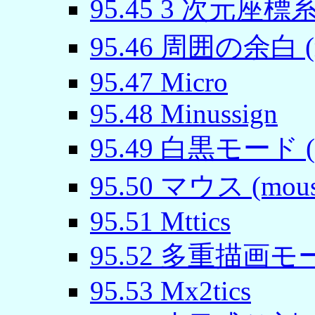
95
.
45
3 次元座標系 (
95
.
46
周囲の余白 (ma
95
.
47
Micro
95
.
48
Minussign
95
.
49
白黒モード (mo
95
.
50
マウス (mous
95
.
51
Mttics
95
.
52
多重描画モード (
95
.
53
Mx2tics