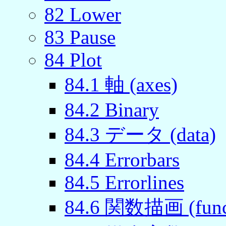
82
Lower
83
Pause
84
Plot
84
.
1
軸 (axes)
84
.
2
Binary
84
.
3
データ (data)
84
.
4
Errorbars
84
.
5
Errorlines
84
.
6
関数描画 (funct