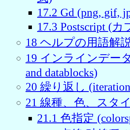
17
.
2
Gd (png, gif, jp
17
.
3
Postscript (カ
18
ヘルプの用語解説 (Gl
19
インラインデータとデー
and datablocks)
20
繰り返し (iteration
21
線種、色、スタイル (l
21
.
1
色指定 (colors