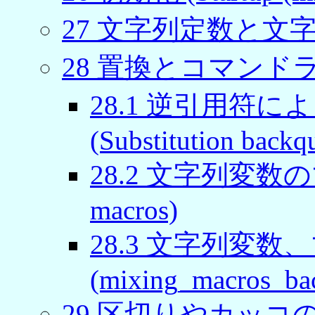
27
文字列定数と文字列変数
28
置換とコマンドラインマ
28
.
1
逆引用符によ
(Substitution backq
28
.
2
文字列変数のマクロ
macros)
28
.
3
文字列変数、
(mixing_macros_ba
29
区切りやカッコの使い