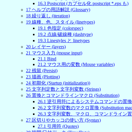
16
.
3
Postscript (カプセル化 postscript *.eps も)
17
ヘルプの用語解説 (Glossary)
18
繰り返し (iteration)
19
線種、色、スタイル (linetypes)
19
.
1
色指定 (colorspec)
19
.
2
点線/破線種 (dashtype)
19
.
3
Linestyles と linetypes
20
レイヤー (layers)
21
マウス入力 (mouse input)
21
.
1
Bind
21
.
2
マウス用の変数 (Mouse variables)
22
残留 (Persist)
23
描画 (Plotting)
24
初期化 (Startup (initialization))
25
文字列定数と文字列変数 (Strings)
26
置換とコマンドラインマクロ (Substitution)
26
.
1
逆引用符によるシステムコマンドの置換 (Substitu
26
.
2
文字列変数のマクロ置換 (Substitution macr
26
.
3
文字列変数、マクロ、コマンドライン置換 (mixin
27
区切りやカッコの使い方 (Syntax)
27
.
1
引用符 (Quotes)