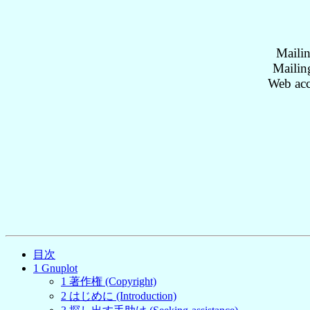
Mailin
Mailing
Web acc
目次
1
Gnuplot
1
著作権 (Copyright)
2
はじめに (Introduction)