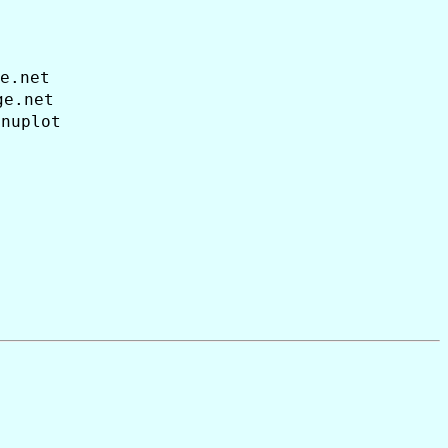
e.net
ge.net
gnuplot