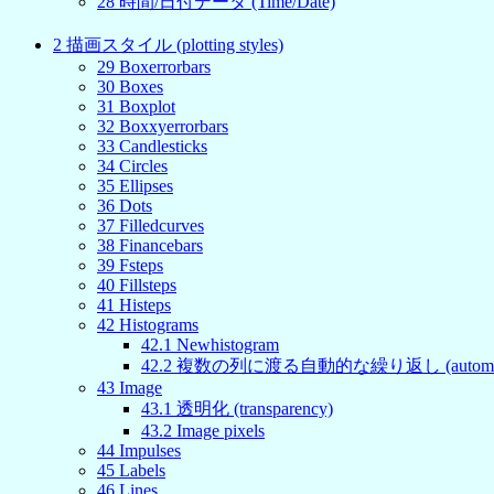
28
時間/日付データ (Time/Date)
2
描画スタイル (plotting styles)
29
Boxerrorbars
30
Boxes
31
Boxplot
32
Boxxyerrorbars
33
Candlesticks
34
Circles
35
Ellipses
36
Dots
37
Filledcurves
38
Financebars
39
Fsteps
40
Fillsteps
41
Histeps
42
Histograms
42
.
1
Newhistogram
42
.
2
複数の列に渡る自動的な繰り返し (automat
43
Image
43
.
1
透明化 (transparency)
43
.
2
Image pixels
44
Impulses
45
Labels
46
Lines