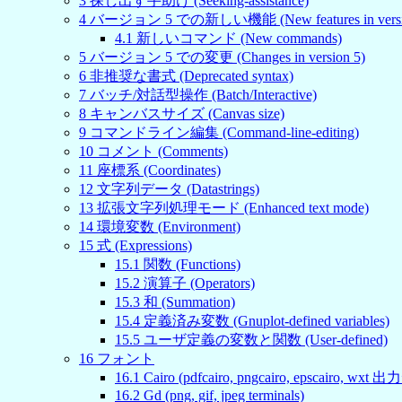
3
探し出す手助け (Seeking-assistance)
4
バージョン 5 での新しい機能 (New features in versio
4
.
1
新しいコマンド (New commands)
5
バージョン 5 での変更 (Changes in version 5)
6
非推奨な書式 (Deprecated syntax)
7
バッチ/対話型操作 (Batch/Interactive)
8
キャンバスサイズ (Canvas size)
9
コマンドライン編集 (Command-line-editing)
10
コメント (Comments)
11
座標系 (Coordinates)
12
文字列データ (Datastrings)
13
拡張文字列処理モード (Enhanced text mode)
14
環境変数 (Environment)
15
式 (Expressions)
15
.
1
関数 (Functions)
15
.
2
演算子 (Operators)
15
.
3
和 (Summation)
15
.
4
定義済み変数 (Gnuplot-defined variables)
15
.
5
ユーザ定義の変数と関数 (User-defined)
16
フォント
16
.
1
Cairo (pdfcairo, pngcairo, epscairo, wxt
16
.
2
Gd (png, gif, jpeg terminals)