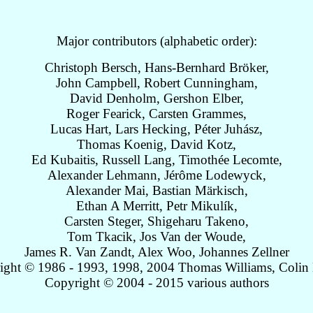
Major contributors (alphabetic order):
Christoph Bersch, Hans-Bernhard Bröker,
John Campbell, Robert Cunningham,
David Denholm, Gershon Elber,
Roger Fearick, Carsten Grammes,
Lucas Hart, Lars Hecking, Péter Juhász,
Thomas Koenig, David Kotz,
Ed Kubaitis, Russell Lang, Timothée Lecomte,
Alexander Lehmann, Jérôme Lodewyck,
Alexander Mai, Bastian Märkisch,
Ethan A Merritt, Petr Mikulík,
Carsten Steger, Shigeharu Takeno,
Tom Tkacik, Jos Van der Woude,
James R. Van Zandt, Alex Woo, Johannes Zellner
ight © 1986 - 1993, 1998, 2004 Thomas Williams, Colin 
Copyright © 2004 - 2015 various authors