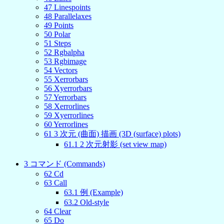
47
Linespoints
48
Parallelaxes
49
Points
50
Polar
51
Steps
52
Rgbalpha
53
Rgbimage
54
Vectors
55
Xerrorbars
56
Xyerrorbars
57
Yerrorbars
58
Xerrorlines
59
Xyerrorlines
60
Yerrorlines
61
3 次元 (曲面) 描画 (3D (surface) plots)
61
.
1
2 次元射影 (set view map)
3
コマンド (Commands)
62
Cd
63
Call
63
.
1
例 (Example)
63
.
2
Old-style
64
Clear
65
Do