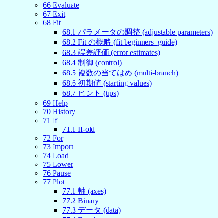
66
Evaluate
67
Exit
68
Fit
68
.
1
パラメータの調整 (adjustable parameters)
68
.
2
Fit の概略 (fit beginners_guide)
68
.
3
誤差評価 (error estimates)
68
.
4
制御 (control)
68
.
5
複数の当てはめ (multi-branch)
68
.
6
初期値 (starting values)
68
.
7
ヒント (tips)
69
Help
70
History
71
If
71
.
1
If-old
72
For
73
Import
74
Load
75
Lower
76
Pause
77
Plot
77
.
1
軸 (axes)
77
.
2
Binary
77
.
3
データ (data)