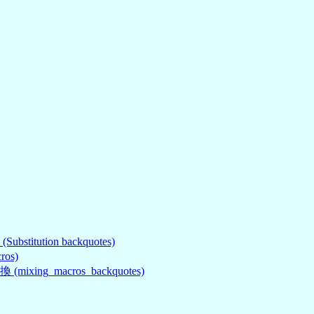
tion backquotes)
os)
g_macros_backquotes)