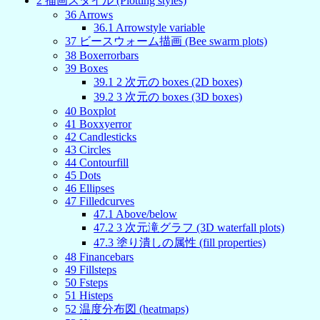
2
描画スタイル (Plotting styles)
36
Arrows
36
.
1
Arrowstyle variable
37
ビースウォーム描画 (Bee swarm plots)
38
Boxerrorbars
39
Boxes
39
.
1
2 次元の boxes (2D boxes)
39
.
2
3 次元の boxes (3D boxes)
40
Boxplot
41
Boxxyerror
42
Candlesticks
43
Circles
44
Contourfill
45
Dots
46
Ellipses
47
Filledcurves
47
.
1
Above/below
47
.
2
3 次元滝グラフ (3D waterfall plots)
47
.
3
塗り潰しの属性 (fill properties)
48
Financebars
49
Fillsteps
50
Fsteps
51
Histeps
52
温度分布図 (heatmaps)