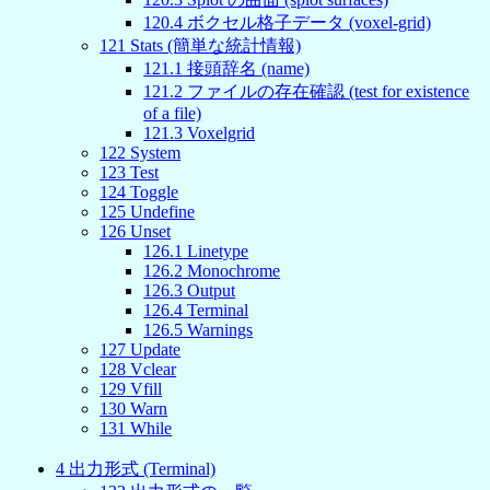
120
.
4
ボクセル格子データ (voxel-grid)
121
Stats (簡単な統計情報)
121
.
1
接頭辞名 (name)
121
.
2
ファイルの存在確認 (test for existence
of a file)
121
.
3
Voxelgrid
122
System
123
Test
124
Toggle
125
Undefine
126
Unset
126
.
1
Linetype
126
.
2
Monochrome
126
.
3
Output
126
.
4
Terminal
126
.
5
Warnings
127
Update
128
Vclear
129
Vfill
130
Warn
131
While
4
出力形式 (Terminal)