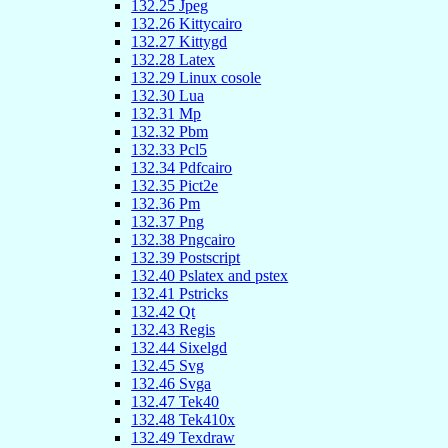
132
.
25
Jpeg
132
.
26
Kittycairo
132
.
27
Kittygd
132
.
28
Latex
132
.
29
Linux cosole
132
.
30
Lua
132
.
31
Mp
132
.
32
Pbm
132
.
33
Pcl5
132
.
34
Pdfcairo
132
.
35
Pict2e
132
.
36
Pm
132
.
37
Png
132
.
38
Pngcairo
132
.
39
Postscript
132
.
40
Pslatex and pstex
132
.
41
Pstricks
132
.
42
Qt
132
.
43
Regis
132
.
44
Sixelgd
132
.
45
Svg
132
.
46
Svga
132
.
47
Tek40
132
.
48
Tek410x
132
.
49
Texdraw