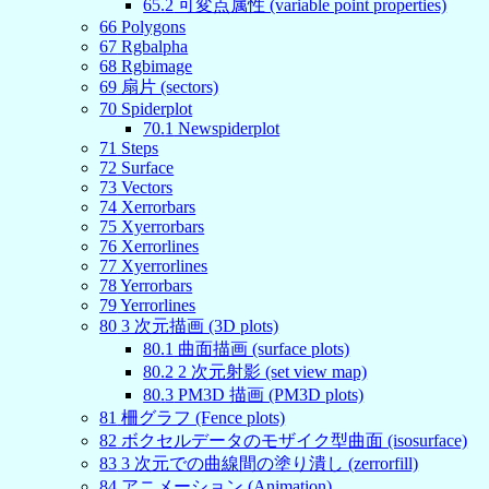
65
.
2
可変点属性 (variable point properties)
66
Polygons
67
Rgbalpha
68
Rgbimage
69
扇片 (sectors)
70
Spiderplot
70
.
1
Newspiderplot
71
Steps
72
Surface
73
Vectors
74
Xerrorbars
75
Xyerrorbars
76
Xerrorlines
77
Xyerrorlines
78
Yerrorbars
79
Yerrorlines
80
3 次元描画 (3D plots)
80
.
1
曲面描画 (surface plots)
80
.
2
2 次元射影 (set view map)
80
.
3
PM3D 描画 (PM3D plots)
81
柵グラフ (Fence plots)
82
ボクセルデータのモザイク型曲面 (isosurface)
83
3 次元での曲線間の塗り潰し (zerrorfill)
84
アニメーション (Animation)