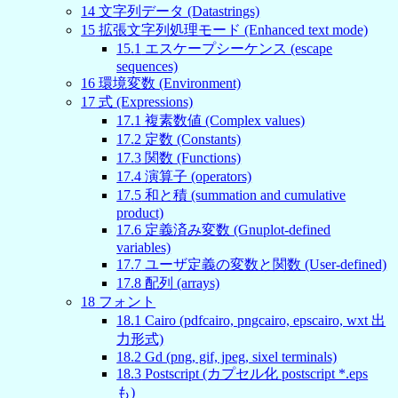
14
文字列データ (Datastrings)
15
拡張文字列処理モード (Enhanced text mode)
15
.
1
エスケープシーケンス (escape
sequences)
16
環境変数 (Environment)
17
式 (Expressions)
17
.
1
複素数値 (Complex values)
17
.
2
定数 (Constants)
17
.
3
関数 (Functions)
17
.
4
演算子 (operators)
17
.
5
和と積 (summation and cumulative
product)
17
.
6
定義済み変数 (Gnuplot-defined
variables)
17
.
7
ユーザ定義の変数と関数 (User-defined)
17
.
8
配列 (arrays)
18
フォント
18
.
1
Cairo (pdfcairo, pngcairo, epscairo, wxt 出
力形式)
18
.
2
Gd (png, gif, jpeg, sixel terminals)
18
.
3
Postscript (カプセル化 postscript *.eps
も)