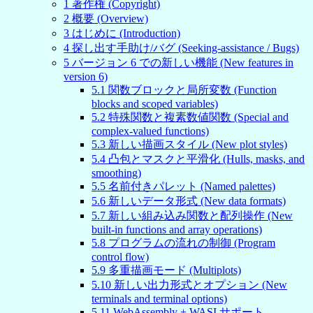
1
著作権 (Copyright)
2
概要 (Overview)
3
はじめに (Introduction)
4
探し出す手助け/バグ (Seeking-assistance / Bugs)
5
バージョン 6 での新しい機能 (New features in
version 6)
5
.
1
関数ブロックと局所変数 (Function
blocks and scoped variables)
5
.
2
特殊関数と複素数値関数 (Special and
complex-valued functions)
5
.
3
新しい描画スタイル (New plot styles)
5
.
4
凸包とマスクと平滑化 (Hulls, masks, and
smoothing)
5
.
5
名前付きパレット (Named palettes)
5
.
6
新しいデータ形式 (New data formats)
5
.
7
新しい組み込み関数と配列操作 (New
built-in functions and array operations)
5
.
8
プログラムの流れの制御 (Program
control flow)
5
.
9
多重描画モード (Multiplots)
5
.
10
新しい出力形式とオプション (New
terminals and terminal options)
5
.
11
WebAssembly + WASI サポート