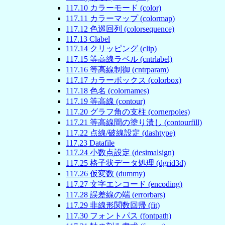
117
.
10
カラーモード (color)
117
.
11
カラーマップ (colormap)
117
.
12
色巡回列 (colorsequence)
117
.
13
Clabel
117
.
14
クリッピング (clip)
117
.
15
等高線ラベル (cntrlabel)
117
.
16
等高線制御 (cntrparam)
117
.
17
カラーボックス (colorbox)
117
.
18
色名 (colornames)
117
.
19
等高線 (contour)
117
.
20
グラフ角の支柱 (cornerpoles)
117
.
21
等高線間の塗り潰し (contourfill)
117
.
22
点線/破線設定 (dashtype)
117
.
23
Datafile
117
.
24
小数点設定 (desimalsign)
117
.
25
格子状データ処理 (dgrid3d)
117
.
26
仮変数 (dummy)
117
.
27
文字エンコード (encoding)
117
.
28
誤差線の端 (errorbars)
117
.
29
非線形関数回帰 (fit)
117
.
30
フォントパス (fontpath)