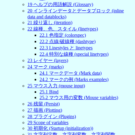
19
ヘルプの用語解説 (Glossary)
20
インラインデータとデータブロック (inline
data and datablocks)
21
繰り返し (iteration)
22
線種、色、スタイル (linetypes)
22
.
1
色指定 (colorspec)
22
.
2
点線/破線種 (dashtype)
22
.
3
Linestyles と linetypes
22
.
4
特別な線種 (special linetypes)
23
レイヤー (layers)
24
マーク (marks)
24
.
1
マークデータ (Mark data)
24
.
2
マークの例 (Marks examples)
25
マウス入力 (mouse input)
25
.
1
Bind
25
.
2
マウス用の変数 (Mouse variables)
26
残留 (Persist)
27
描画 (Plotting)
28
プラグイン (Plugins)
29
Scope of variables
30
初期化 (Startup (initialization))
31
文字列定数、文字列変数、文字列関数