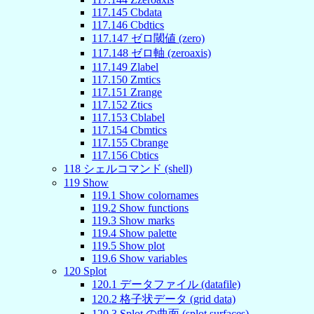
117
.
145
Cbdata
117
.
146
Cbdtics
117
.
147
ゼロ閾値 (zero)
117
.
148
ゼロ軸 (zeroaxis)
117
.
149
Zlabel
117
.
150
Zmtics
117
.
151
Zrange
117
.
152
Ztics
117
.
153
Cblabel
117
.
154
Cbmtics
117
.
155
Cbrange
117
.
156
Cbtics
118
シェルコマンド (shell)
119
Show
119
.
1
Show colornames
119
.
2
Show functions
119
.
3
Show marks
119
.
4
Show palette
119
.
5
Show plot
119
.
6
Show variables
120
Splot
120
.
1
データファイル (datafile)
120
.
2
格子状データ (grid data)
120
.
3
Splot の曲面 (splot surfaces)