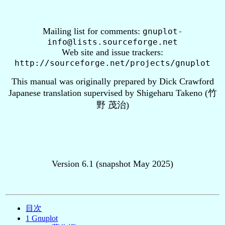
Mailing list for comments:
gnuplot-
info@lists.sourceforge.net
Web site and issue trackers:
http://sourceforge.net/projects/gnuplot
This manual was originally prepared by Dick Crawford
Japanese translation supervised by Shigeharu Takeno (竹
野 茂治)
Version 6.1 (snapshot May 2025)
目次
1
Gnuplot