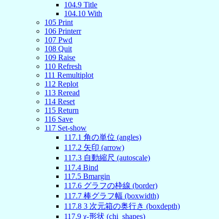
104
.
9
Title
104
.
10
With
105
Print
106
Printerr
107
Pwd
108
Quit
109
Raise
110
Refresh
111
Remultiplot
112
Replot
113
Reread
114
Reset
115
Return
116
Save
117
Set-show
117
.
1
角の単位 (angles)
117
.
2
矢印 (arrow)
117
.
3
自動縮尺 (autoscale)
117
.
4
Bind
117
.
5
Bmargin
117
.
6
グラフの枠線 (border)
117
.
7
棒グラフ幅 (boxwidth)
117
.
8
3 次元箱の奥行き (boxdepth)
117
.
9
χ-形状 (chi_shapes)