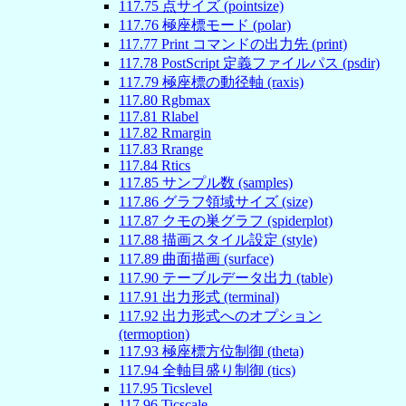
117
.
75
点サイズ (pointsize)
117
.
76
極座標モード (polar)
117
.
77
Print コマンドの出力先 (print)
117
.
78
PostScript 定義ファイルパス (psdir)
117
.
79
極座標の動径軸 (raxis)
117
.
80
Rgbmax
117
.
81
Rlabel
117
.
82
Rmargin
117
.
83
Rrange
117
.
84
Rtics
117
.
85
サンプル数 (samples)
117
.
86
グラフ領域サイズ (size)
117
.
87
クモの巣グラフ (spiderplot)
117
.
88
描画スタイル設定 (style)
117
.
89
曲面描画 (surface)
117
.
90
テーブルデータ出力 (table)
117
.
91
出力形式 (terminal)
117
.
92
出力形式へのオプション
(termoption)
117
.
93
極座標方位制御 (theta)
117
.
94
全軸目盛り制御 (tics)
117
.
95
Ticslevel
117
.
96
Ticscale