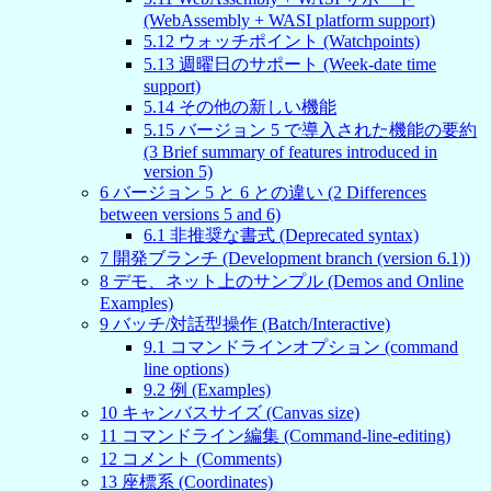
(WebAssembly + WASI platform support)
5
.
12
ウォッチポイント (Watchpoints)
5
.
13
週曜日のサポート (Week-date time
support)
5
.
14
その他の新しい機能
5
.
15
バージョン 5 で導入された機能の要約
(3 Brief summary of features introduced in
version 5)
6
バージョン 5 と 6 との違い (2 Differences
between versions 5 and 6)
6
.
1
非推奨な書式 (Deprecated syntax)
7
開発ブランチ (Development branch (version 6.1))
8
デモ、ネット上のサンプル (Demos and Online
Examples)
9
バッチ/対話型操作 (Batch/Interactive)
9
.
1
コマンドラインオプション (command
line options)
9
.
2
例 (Examples)
10
キャンバスサイズ (Canvas size)
11
コマンドライン編集 (Command-line-editing)
12
コメント (Comments)
13
座標系 (Coordinates)