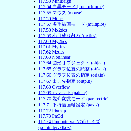
117
.
53
Minussign
117
.
54
白黒モード (monochrome)
117
.
55
マウス (mouse)
117
.
56
Mttics
117
.
57
多重描画モード (multiplot)
117
.
58
Mx2tics
117
.
59
小目盛り刻み (mxtics)
117
.
60
My2tics
117
.
61
Mytics
117
.
62
Mztics
117
.
63
Nonlinear
117
.
64
図形オブジェクト (object)
117
.
65
グラフ位置の調整 (offsets)
117
.
66
グラフ位置の指定 (origin)
117
.
67
出力先指定 (output)
117
.
68
Overflow
117
.
69
パレット (palette)
117
.
70
媒介変数モード (parametric)
117
.
71
平行描画軸設定 (paxis)
117
.
72
Pixmap
117
.
73
Pm3d
117
.
74
Pointinterval の箱サイズ
(pointintervalbox)