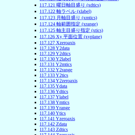
117
.
121
曜日軸目盛り (xdtics)
117
.
122
軸ラベル (xlabel)
117
.
123
月軸目盛り (xmtics)
117
.
124
軸範囲指定 (xrange)
117
.
125
軸主目盛り指定 (xtics)
117
.
126
Xy 平面位置 (xyplane)
117
.
127
Xzeroaxis
117
.
128
Y2data
117
.
129
Y2dtics
117
.
130
Y2label
117
.
131
Y2mtics
117
.
132
Y2range
117
.
133
Y2tics
117
.
134
Y2zeroaxis
117
.
135
Ydata
117
.
136
Ydtics
117
.
137
Ylabel
117
.
138
Ymtics
117
.
139
Yrange
117
.
140
Ytics
117
.
141
Yzeroaxis
117
.
142
Zdata
117
.
143
Zdtics
117
.
144
Zzeroaxis