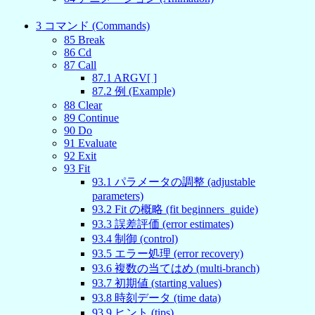
3
コマンド (Commands)
85
Break
86
Cd
87
Call
87
.
1
ARGV[ ]
87
.
2
例 (Example)
88
Clear
89
Continue
90
Do
91
Evaluate
92
Exit
93
Fit
93
.
1
パラメータの調整 (adjustable
parameters)
93
.
2
Fit の概略 (fit beginners_guide)
93
.
3
誤差評価 (error estimates)
93
.
4
制御 (control)
93
.
5
エラー処理 (error recovery)
93
.
6
複数の当てはめ (multi-branch)
93
.
7
初期値 (starting values)
93
.
8
時刻データ (time data)
93
.
9
ヒント (tips)