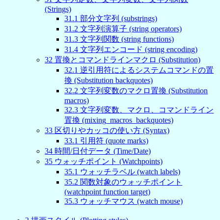
(Strings)
31
.
1
部分文字列 (substrings)
31
.
2
文字列演算子 (string operators)
31
.
3
文字列関数 (string functions)
31
.
4
文字列エンコード (string encoding)
32
置換とコマンドラインマクロ (Substitution)
32
.
1
逆引用符によるシステムコマンドの置
換 (Substitution backquotes)
32
.
2
文字列変数のマクロ置換 (Substitution
macros)
32
.
3
文字列変数、マクロ、コマンドライン
置換 (mixing_macros_backquotes)
33
区切りやカッコの使い方 (Syntax)
33
.
1
引用符 (quote marks)
34
時間/日付データ (Time/Date)
35
ウォッチポイント (Watchpoints)
35
.
1
ウォッチラベル (watch labels)
35
.
2
関数対象のウォッチポイント
(watchpoint function target)
35
.
3
ウォッチマウス (watch mouse)