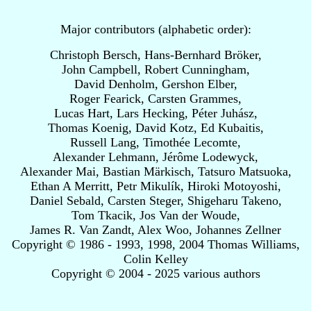
Major contributors (alphabetic order):
Christoph Bersch, Hans-Bernhard Bröker,
John Campbell, Robert Cunningham,
David Denholm, Gershon Elber,
Roger Fearick, Carsten Grammes,
Lucas Hart, Lars Hecking, Péter Juhász,
Thomas Koenig, David Kotz, Ed Kubaitis,
Russell Lang, Timothée Lecomte,
Alexander Lehmann, Jérôme Lodewyck,
Alexander Mai, Bastian Märkisch, Tatsuro Matsuoka,
Ethan A Merritt, Petr Mikulík, Hiroki Motoyoshi,
Daniel Sebald, Carsten Steger, Shigeharu Takeno,
Tom Tkacik, Jos Van der Woude,
James R. Van Zandt, Alex Woo, Johannes Zellner
Copyright © 1986 - 1993, 1998, 2004 Thomas Williams,
Colin Kelley
Copyright © 2004 - 2025 various authors