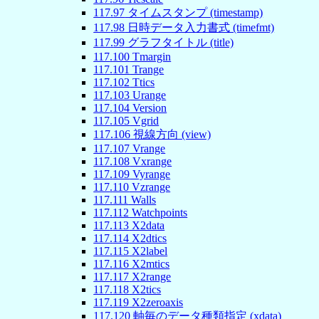
117
.
97
タイムスタンプ (timestamp)
117
.
98
日時データ入力書式 (timefmt)
117
.
99
グラフタイトル (title)
117
.
100
Tmargin
117
.
101
Trange
117
.
102
Ttics
117
.
103
Urange
117
.
104
Version
117
.
105
Vgrid
117
.
106
視線方向 (view)
117
.
107
Vrange
117
.
108
Vxrange
117
.
109
Vyrange
117
.
110
Vzrange
117
.
111
Walls
117
.
112
Watchpoints
117
.
113
X2data
117
.
114
X2dtics
117
.
115
X2label
117
.
116
X2mtics
117
.
117
X2range
117
.
118
X2tics
117
.
119
X2zeroaxis
117
.
120
軸毎のデータ種類指定 (xdata)