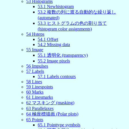
53
Histograms
53
.
1
Newhistogram
53
.
2
複数の列に渡る自動的な繰り返し
(automated)
53
.
3
ヒストグラムの色の割り当て
(histogram color assignments)
54
Hsteps
54
.
1
Offset
54
.
2
Missing data
55
Image
55
.
1
透明化 (transparency)
55
.
2
Image pixels
56
Impulses
57
Labels
57
.
1
Labels contours
58
Lines
59
Linespoints
60
Marks
61
Linesmarks
62
マスキング (masking)
63
Parallelaxes
64
極座標描画 (Polar plots)
65
Points
65
.
1
Pointtype symbols