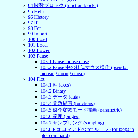
94
関数ブロック (function blocks)
95
Help
96
History
97
If
98
For
99
Import
100
Load
101
Local
102
Lower
103
Pause
103
.
1
Pause mouse close
103
.
2
Pause 中の疑似マウス操作 (pseudo-
mousing during pause)
104
Plot
104
.
1
軸 (axes)
104
.
2
Binary
104
.
3
データ (data)
104
.
4
関数描画 (functions)
104
.
5
媒介変数モード描画 (parametric)
104
.
6
範囲 (ranges)
104
.
7
サンプリング (sampling)
104
.
8
Plot コマンドの for ループ (for loops in
plot command)