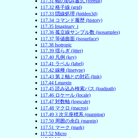
117
.
31
軸の刻み書式 (format)
117
.
32
格子線 (grid)
117
.
33
隠線処理 (hidden3d)
117
.
34
コマンド履歴 (history)
117
.
35
Imaginary_i
117
.
36
孤立線サンプル数 (isosamples)
117
.
37
等値曲面 (isosurface)
117
.
38
Isotropic
117
.
39
揺らぎ (jitter)
117
.
40
凡例 (key)
117
.
41
ラベル (label)
117
.
42
線種 (linetype)
117
.
43
第 2 軸との対応 (link)
117
.
44
Lmargin
117
.
45
読み込み検索パス (loadpath)
117
.
46
ロケール (locale)
117
.
47
対数軸 (logscale)
117
.
48
マクロ (macros)
117
.
49
3 次元座標系 (mapping)
117
.
50
周囲の余白 (margin)
117
.
51
マーク (mark)
117
.
52
Micro