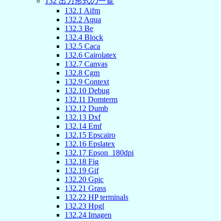
132
出力形式の一覧
132
.
1
Aifm
132
.
2
Aqua
132
.
3
Be
132
.
4
Block
132
.
5
Caca
132
.
6
Cairolatex
132
.
7
Canvas
132
.
8
Cgm
132
.
9
Context
132
.
10
Debug
132
.
11
Domterm
132
.
12
Dumb
132
.
13
Dxf
132
.
14
Emf
132
.
15
Epscairo
132
.
16
Epslatex
132
.
17
Epson_180dpi
132
.
18
Fig
132
.
19
Gif
132
.
20
Gpic
132
.
21
Grass
132
.
22
HP terminals
132
.
23
Hpgl
132
.
24
Imagen