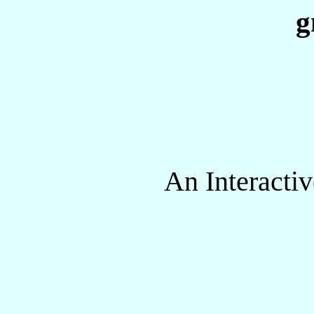
g
An Interacti