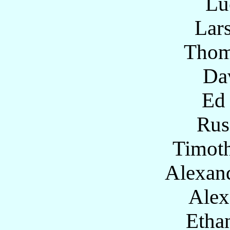
Lu
Lar
Thom
Da
Ed 
Rus
Timot
Alexan
Alex
Ethan