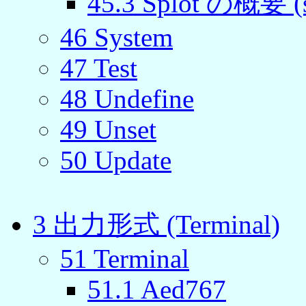
45.3 Splot の概要 (s
46 System
47 Test
48 Undefine
49 Unset
50 Update
3 出力形式 (Terminal)
51 Terminal
51.1 Aed767