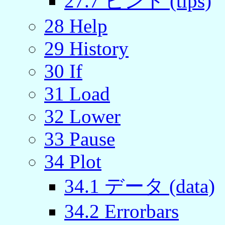
27.7 ヒント (tips)
28 Help
29 History
30 If
31 Load
32 Lower
33 Pause
34 Plot
34.1 データ (data)
34.2 Errorbars