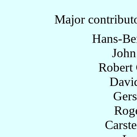
Major contributo
Hans-Be
John
Robert
Davi
Gers
Roge
Carst