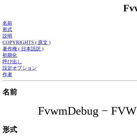
Fv
名前
形式
説明
COPYRIGHTS ( 原文 )
著作権 ( 日本語訳 )
初期化
呼び出し
設定オプション
作者
名前
FvwmDebug −
形式